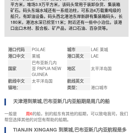
平方米，堆场3.9万平方米，该码头常用于装卸杂货、集装箱
矿石。码头东端水域还有一系缆泊柱，可系泊4万载重吨级的
船只，有卸油设备。码头西北港池东岸新辟有集装箱码头，长
180米，港池水深已挖至11米；附近还有一些中小泊位。该港
口出口木材、胶合板、矿产品，进口石油、百杂货等。
港口代码
PGLAE
城市
LAE 莱城
港口中文
莱城
港口英文
LAE
巴布亚新几内
国家
亚 PAPUA NEW
地区
太平洋岛国
GUINEA
航线中文
太平洋岛国
航线英文
锚地：
类型：
港口城市
天津港到
莱城,巴布亚新几内亚船期
是周几的船
一般是
周6
的船，别的船东有其他的船期，可以致电我司，我们
帮您选择其他的对您有帮助的船期。
TIANJIN XINGANG 到
莱城,巴布亚新几内亚航程
是多