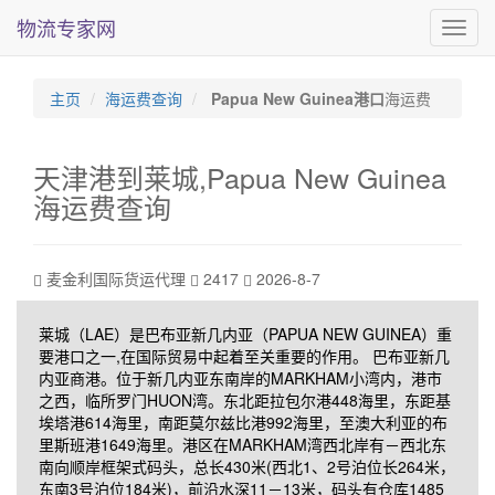
物流专家网
海
运
费
查
主页
海运费查询
Papua New Guinea港口
海运费
询
天津港到莱城,Papua New Guinea
海运费查询
麦金利国际货运代理
2417
2026-8-7
莱城（LAE）是巴布亚新几内亚（PAPUA NEW GUINEA）重
要港口之一,在国际贸易中起着至关重要的作用。 巴布亚新几
内亚商港。位于新几内亚东南岸的MARKHAM小湾内，港市
之西，临所罗门HUON湾。东北距拉包尔港448海里，东距基
埃塔港614海里，南距莫尔兹比港992海里，至澳大利亚的布
里斯班港1649海里。港区在MARKHAM湾西北岸有－西北东
南向顺岸框架式码头，总长430米(西北1、2号泊位长264米，
东南3号泊位184米)，前沿水深11－13米，码头有仓库1485