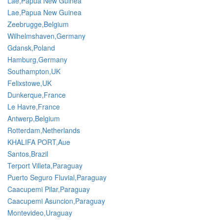
Lae,Papua New Guinea
Lae,Papua New Guinea
Zeebrugge,Belgium
Wilhelmshaven,Germany
Gdansk,Poland
Hamburg,Germany
Southampton,UK
Felixstowe,UK
Dunkerque,France
Le Havre,France
Antwerp,Belgium
Rotterdam,Netherlands
KHALIFA PORT,Aue
Santos,Brazil
Terport Villeta,Paraguay
Puerto Seguro Fluvial,Paraguay
Caacupemi Pilar,Paraguay
Caacupemi Asuncion,Paraguay
Montevideo,Uraguay