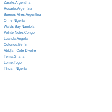
Zarate,Argentina
Rosario,Argentina
Buenos Aires,Argentina
Onne,Nigeria
Walvis Bay,Namibia
Pointe Noire,Congo
Luanda,Angola
Cotonou,Benin
Abidjan,Cote Divoire
Tema,Ghana
Lome,Togo
Tincan,Nigeria