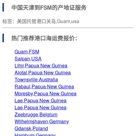
中国天津到FSM的产地证服务
标签：美国托管港口关岛,Guam,usa
热门推荐港口
海运费报价：
Guam,FSM
Saipan,USA
Lihir,Papua New Guinea
Alotal,Papua New Guinea
Townsville,Australia
Rabaul,Papua New Guinea
Moresby,Papua New Guinea
Lae,Papua New Guinea
Lae,Papua New Guinea
Zeebrugge,Belgium
Wilhelmshaven,Germany
Gdansk,Poland
Hamburg,Germany