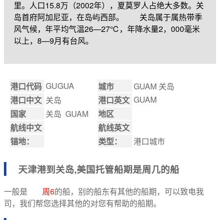
里。人口15.8万（2002年），夏莫罗人占绝大多数。关
岛首府阿加尼亚，在岛屿西部。 关岛属于属热带季
风气候，年平均气温26—27℃，年降水量2，000毫米
以上，8—9月有台风。
GUGUA
港口代码
城市
GUAM 关岛
GUAM
港口中文
关岛
港口英文
国家
关岛 GUAM
地区
航线中文
航线英文
锚地：
类型：
港口城市
天津港到
关岛,美国托管船期
是周几的船
一般是
周6
的船，别的船东有其他的船期，可以致电我
司，我们帮您选择其他的对您有帮助的船期。