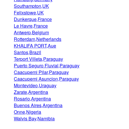
Southampton,UK
Felixstowe,UK
Dunkerque,France
Le Havre,France
Antwerp,Belgium
Rotterdam,Netherlands
KHALIFA PORT,Aue
Santos,Brazil
Terport Villeta,Paraguay
Puerto Seguro Fluvial,Paraguay
Caacupemi Pilar,Paraguay
Caacupemi Asuncion,Paraguay
Montevideo,Uraguay
Zarate,Argentina
Rosario,Argentina
Buenos Aires,Argentina
Onne,Nigeria
Walvis Bay,Namibia