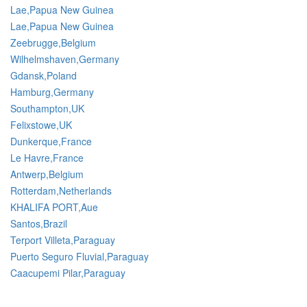
Lae,Papua New Guinea
Lae,Papua New Guinea
Zeebrugge,Belgium
Wilhelmshaven,Germany
Gdansk,Poland
Hamburg,Germany
Southampton,UK
Felixstowe,UK
Dunkerque,France
Le Havre,France
Antwerp,Belgium
Rotterdam,Netherlands
KHALIFA PORT,Aue
Santos,Brazil
Terport Villeta,Paraguay
Puerto Seguro Fluvial,Paraguay
Caacupemi Pilar,Paraguay