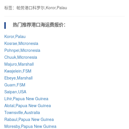
标签：帕劳港口科罗尔,Koror,Palau
热门推荐港口
海运费报价：
Koror,Palau
Kosrae,Micronesia
Pohnpei,Micronesia
Chuuk,Micronesia
Majuro,Marshall
Kwajelein,FSM
Ebeye,Marshall
Guam,FSM
Saipan,USA
Lihir,Papua New Guinea
Alotal,Papua New Guinea
Townsville,Australia
Rabaul,Papua New Guinea
Moresby,Papua New Guinea