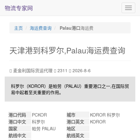
物流专家网
海
运
费
查
主页
海运费查询
Palau港口
海运费
询
天津港到科罗尔,Palau海运费查询
麦金利国际货运代理
2311
2026-8-6
科罗尔（KOROR）是帕劳（PALAU）重要港口之一,在国际贸
易中起着至关重要的作用。
港口代码
PCKOR
城市
KOROR 科罗尔
港口中文
科罗尔
港口英文
KOROR
国家
帕劳 PALAU
地区
航线中文
航线英文