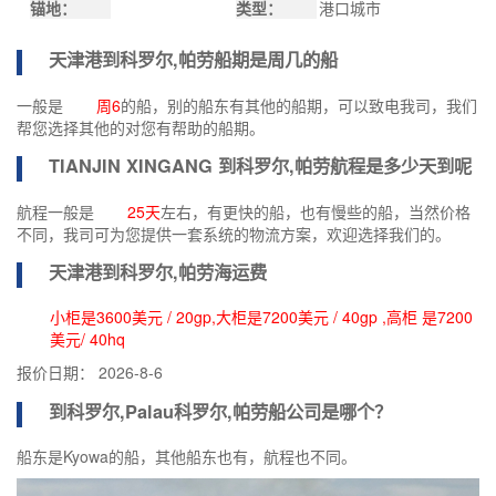
锚地：
类型：
港口城市
天津港到
科罗尔,帕劳船期
是周几的船
一般是
周6
的船，别的船东有其他的船期，可以致电我司，我们
帮您选择其他的对您有帮助的船期。
TIANJIN XINGANG 到
科罗尔,帕劳航程
是多少天到呢
航程一般是
25天
左右，有更快的船，也有慢些的船，当然价格
不同，我司可为您提供一套系统的物流方案，欢迎选择我们的。
天津港到
科罗尔,帕劳海运费
小柜是3600美元 / 20gp,大柜是7200美元 / 40gp ,高柜 是7200
美元/ 40hq
报价日期：
2026-8-6
到科罗尔,Palau
科罗尔,帕劳船公司
是哪个？
船东是Kyowa的船，其他船东也有，航程也不同。