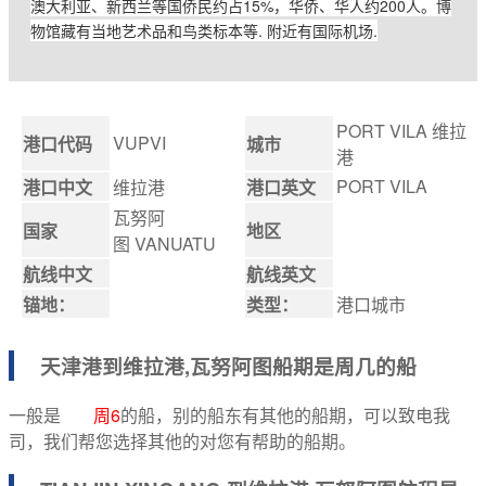
澳大利亚、新西兰等国侨民约占15%，华侨、华人约200人。博
物馆藏有当地艺术品和鸟类标本等. 附近有国际机场.
PORT VILA 维拉
VUPVI
港口代码
城市
港
PORT VILA
港口中文
维拉港
港口英文
瓦努阿
国家
地区
图 VANUATU
航线中文
航线英文
锚地：
类型：
港口城市
天津港到
维拉港,瓦努阿图船期
是周几的船
一般是
周6
的船，别的船东有其他的船期，可以致电我
司，我们帮您选择其他的对您有帮助的船期。