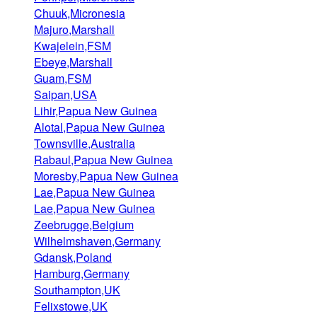
Chuuk,Micronesia
Majuro,Marshall
Kwajelein,FSM
Ebeye,Marshall
Guam,FSM
Saipan,USA
Lihir,Papua New Guinea
Alotal,Papua New Guinea
Townsville,Australia
Rabaul,Papua New Guinea
Moresby,Papua New Guinea
Lae,Papua New Guinea
Lae,Papua New Guinea
Zeebrugge,Belgium
Wilhelmshaven,Germany
Gdansk,Poland
Hamburg,Germany
Southampton,UK
Felixstowe,UK